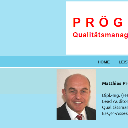
HOME
LEI
Matthias P
Dipl.-Ing. (F
Lead Audito
Qualitätsma
EFQM-Asses